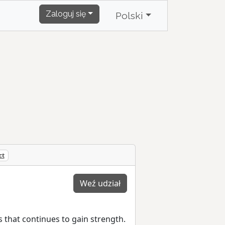
Zaloguj się
Polski
ct
Weź udział
 that continues to gain strength.