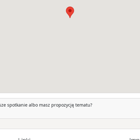
ższe spotkanie albo masz propozycję tematu?
Linki
Imp