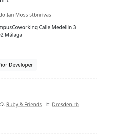
do
Ian Moss
stbnrivas
mpusCoworking Calle Medellin 3
02 Málaga
ñor Developer
Ruby & Friends
Dresden.rb