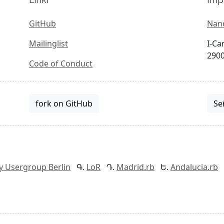
GitHub
Nan
Mailinglist
I-Ca
290
Code of Conduct
fork on GitHub
Se
y Usergroup Berlin
LoR
Madrid.rb
Andalucia.rb