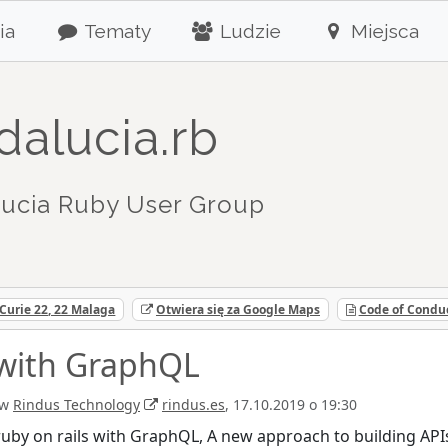
ia
Tematy
Ludzie
Miejsca
dalucia.rb
ucia Ruby User Group
 Curie 22, 22 Malaga
Otwiera się za Google Maps
Code of Condu
 with GraphQL
w
Rindus Technology
rindus.es
, 17.10.2019 o 19:30
ruby on rails with GraphQL, A new approach to building APIs